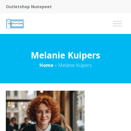
Outletshop Nunspeet
Melanie Kuipers
Home
»
Melanie Kuipers